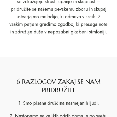
se združujejo strast, upanje in skupnost –
pridružite se našemu pevskemu zboru in skupaj
ustvarjajmo melodijo, ki odmeva v srcih. Z
vsakim petjem gradimo zgodbo, ki presega note
in združuje duše v nepozabni glasbeni simfoniji.
6 RAZLOGOV ZAKAJ SE NAM
PRIDRUŽITI:
1. Smo pisana druščina nasmejanih ljudi.
2. Nastopamo na velikih odrih doma in po svetu.